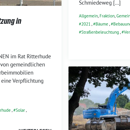
Schmiedeweg […]
Allgemein
,
Fraktion
,
Gemein
tzung in
2021
,
Bäume
,
Bebauun
Straßenbeleuchtung
,
Ver
EN im Rat Ritterhude
n von gemeindlichen
erbeimmobilien
 eine Verpflichtung
erhude
,
Solar
,