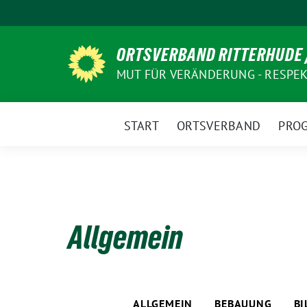
Weiter
zum
Inhalt
ORTSVERBAND RITTERHUDE 
MUT FÜR VERÄNDERUNG - RESPEKT
START
ORTSVERBAND
PRO
Allgemein
ALLGEMEIN
BEBAUUNG
B