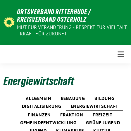
Weiter
ORTSVERBAND RITTERHUDE /
zum
KREISVERBAND OSTERHOLZ
Inhalt
MUT FÜR VERÄNDERUNG - RESPEKT FÜR VIELFALT
- KRAFT FÜR ZUKUNFT
Energiewirtschaft
ALLGEMEIN
BEBAUUNG
BILDUNG
DIGITALISIERUNG
ENERGIEWIRTSCHAFT
FINANZEN
FRAKTION
FREIZEIT
GEMEINDEENTWICKLUNG
GRÜNE JUGEND
JUGEND
KLIMAKRISE
KULTUR