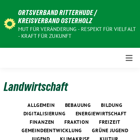
Weiter
ORTSVERBAND RITTERHUDE /
zum
KREISVERBAND OSTERHOLZ
Inhalt
MUT FÜR VERÄNDERUNG - RESPEKT FÜR VIELFALT
- KRAFT FÜR ZUKUNFT
Landwirtschaft
ALLGEMEIN
BEBAUUNG
BILDUNG
DIGITALISIERUNG
ENERGIEWIRTSCHAFT
FINANZEN
FRAKTION
FREIZEIT
GEMEINDEENTWICKLUNG
GRÜNE JUGEND
JUGEND
KLIMAKRISE
KULTUR