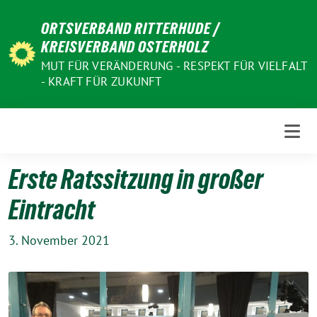
Weiter
ORTSVERBAND RITTERHUDE /
zum
KREISVERBAND OSTERHOLZ
Inhalt
MUT FÜR VERÄNDERUNG - RESPEKT FÜR VIELFALT
- KRAFT FÜR ZUKUNFT
Erste Ratssitzung in großer
Eintracht
3. November 2021