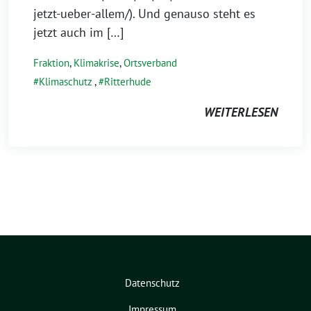
jetzt-ueber-allem/). Und genauso steht es
jetzt auch im […]
Fraktion
,
Klimakrise
,
Ortsverband
Klimaschutz
,
Ritterhude
WEITERLESEN
Datenschutz
Impressum