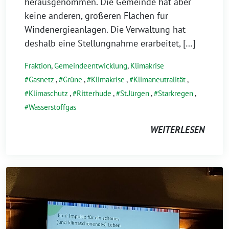
herausgenommen. Die Gemeinde hat aber
keine anderen, größeren Flächen für
Windenergieanlagen. Die Verwaltung hat
deshalb eine Stellungnahme erarbeitet, […]
Fraktion
,
Gemeindeentwicklung
,
Klimakrise
Gasnetz
,
Grüne
,
Klimakrise
,
Klimaneutralität
,
Klimaschutz
,
Ritterhude
,
St.Jürgen
,
Starkregen
,
Wasserstoffgas
WEITERLESEN