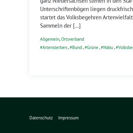
ganz Niedersachsen stehen in den Star
Unterschriftenbögen liegen druckfrisch 
startet das Volksbegehren Artenvielfalt
Sammeln der […]
Allgemein
,
Ortsverband
Artensterben
,
Bund
,
Grüne
,
Nabu
,
Volksb
Datenschutz
Impressum